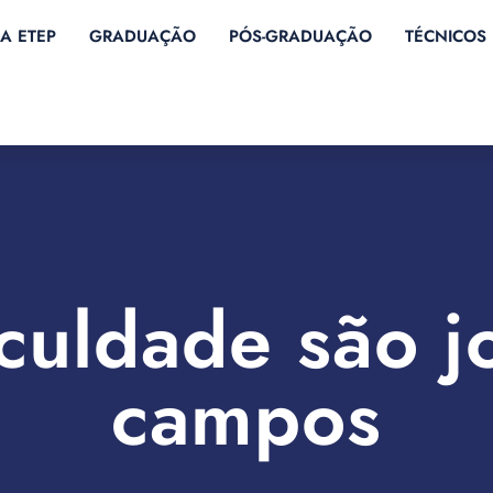
A ETEP
GRADUAÇÃO
PÓS-GRADUAÇÃO
TÉCNICOS
culdade são j
campos​