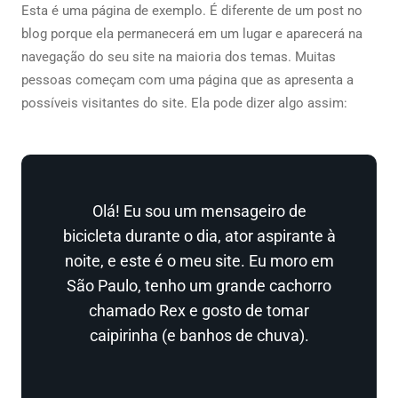
Esta é uma página de exemplo. É diferente de um post no
blog porque ela permanecerá em um lugar e aparecerá na
navegação do seu site na maioria dos temas. Muitas
pessoas começam com uma página que as apresenta a
possíveis visitantes do site. Ela pode dizer algo assim:
Olá! Eu sou um mensageiro de
bicicleta durante o dia, ator aspirante à
noite, e este é o meu site. Eu moro em
São Paulo, tenho um grande cachorro
chamado Rex e gosto de tomar
caipirinha (e banhos de chuva).