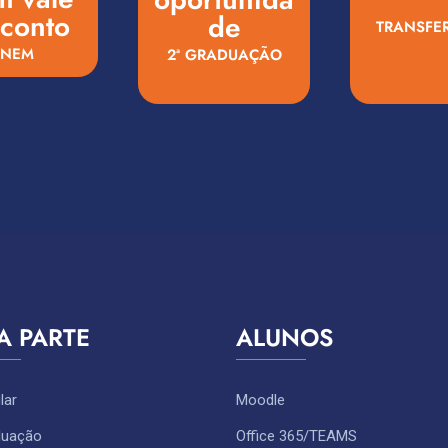
conto
de
TRANSFE
ENEM
2ª GRADUAÇÃO
A PARTE
ALUNOS
lar
Moodle
duação
Office 365/TEAMS