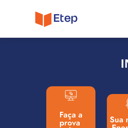
I
Faça a
Sua n
prova ​
Enem