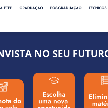
A ETEP
GRADUAÇÃO
PÓS-GRADUAÇÃO
TÉCNICOS
NVISTA NO SEU FUTUR
Escolha
Elimine
ota ​do
uma ​nova ​
maté
 vale ​
oportunida