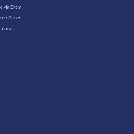
so via Enem
e ao Curso
rência