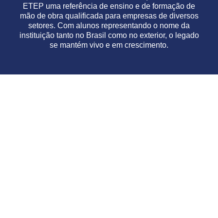
ETEP uma referência de ensino e de formação de
mão de obra qualificada para empresas de diversos
setores. Com alunos representando o nome da
instituição tanto no Brasil como no exterior, o legado
se mantém vivo e em crescimento.
Precisa de ajuda para dar o
próximo passo?
Fale com a gente pelo botão de
chat, ao lado!
Não perca a chance de embarcar em uma jornada
educacional transformadora que abrirá portas para
oportunidades ilimitadas. Preencha seus dados e
conte com a nossa equipe para te ajudar a começar
a construir o seu caminho para o sucesso!